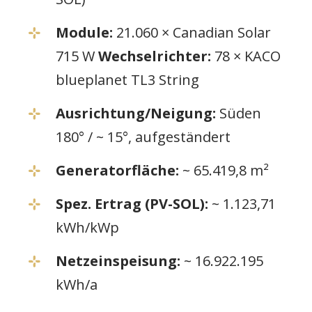
Module:
21.060 × Canadian Solar
715 W
Wechselrichter:
78 × KACO
blueplanet TL3 String
Ausrichtung/Neigung:
Süden
180° / ~ 15°, aufgeständert
Generatorfläche:
~ 65.419,8 m²
Spez. Ertrag (PV-SOL):
~ 1.123,71
kWh/kWp
Netzeinspeisung:
~ 16.922.195
kWh/a