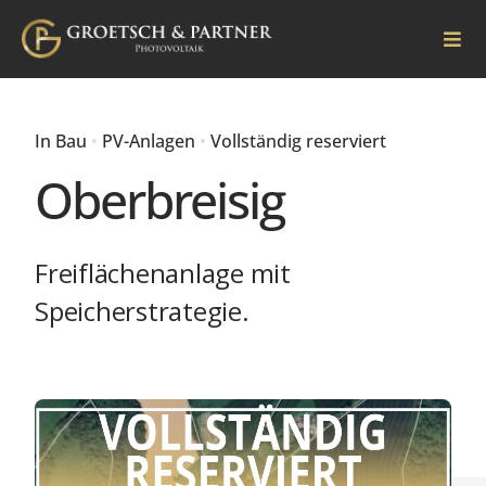
Skip
to
Togg
Navi
content
Home
In Bau
•
PV-Anlagen
•
Vollständig reserviert
Projekte
Oberbreisig
Warum wir?
Freiflächenanlage mit
Kontakt
Speicherstrategie.
Datenraum