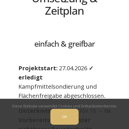
Zeitplan
einfach & greifbar
Projektstart:
27.04.2026
✓
erledigt
Kampfmittelsondierung und
Flächenfreigabe abgeschlossen.
Diese Website verwendet Cookies und Drittanbieterdienste.
Unterkonstruktion:
KW 18
→ in
OK
Vorbereitung / nächster