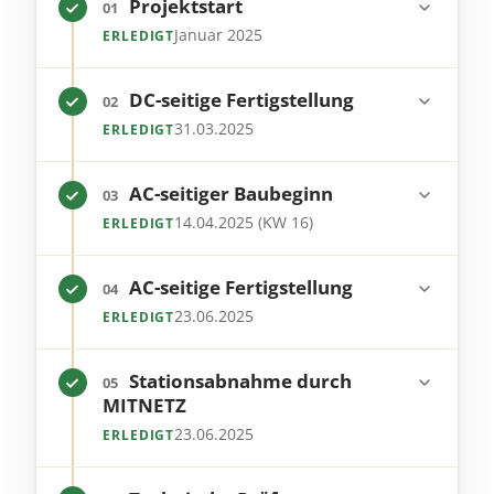
Schritt 1 von 9,
Projektstart
01
Januar 2025
ERLEDIGT
Schritt 2 von 9,
DC-seitige Fertigstellung
02
31.03.2025
ERLEDIGT
Schritt 3 von 9,
AC-seitiger Baubeginn
03
14.04.2025 (KW 16)
ERLEDIGT
Schritt 4 von 9,
AC-seitige Fertigstellung
04
23.06.2025
ERLEDIGT
Schritt 5 von 9,
Stationsabnahme durch
05
MITNETZ
23.06.2025
ERLEDIGT