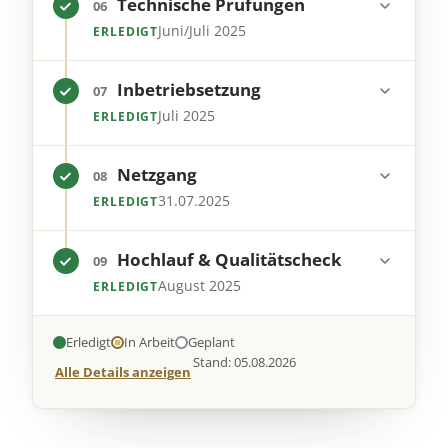
Schritt 6 von 9,
Technische Prüfungen
06
Juni/Juli 2025
ERLEDIGT
Schritt 7 von 9,
Inbetriebsetzung
07
Juli 2025
ERLEDIGT
Schritt 8 von 9,
Netzgang
08
31.07.2025
ERLEDIGT
Schritt 9 von 9,
Hochlauf & Qualitätscheck
09
August 2025
ERLEDIGT
Erledigt
In Arbeit
Geplant
Stand: 05.08.2026
Alle Details anzeigen