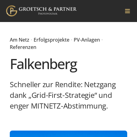
Skip
to
Togg
Navi
content
Home
Am Netz
•
Erfolgsprojekte
•
PV-Anlagen
•
Projekte
Referenzen
Falkenberg
Warum wir?
Kontakt
Schneller zur Rendite: Netzgang
dank „Grid-First-Strategie“ und
Datenraum
enger MITNETZ-Abstimmung.